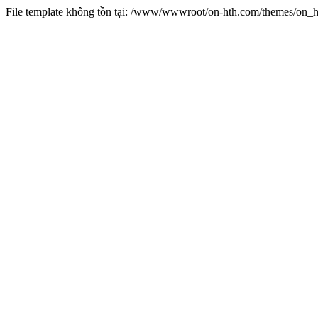
File template không tồn tại: /www/wwwroot/on-hth.com/themes/on_