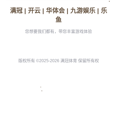
公司开发体育赛事虚拟观赛与观众互动平台，通过虚拟现
实和增强现实技术，提供沉浸式观赛体验，观众可以与
其...
关于华体会体育官网