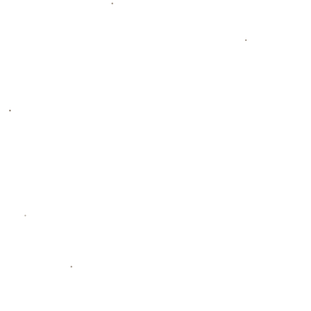
排球俱乐部运营
立即咨询
客户评价
A运动营养品研发
DESIGNER